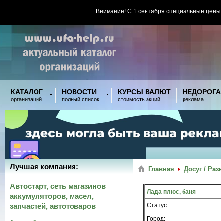
Внимание! С 1 сентября специальные цены
КАТАЛОГ
НОВОСТИ
КУРСЫ ВАЛЮТ
НЕДОРОГА
организаций
полный список
стоимость акций
реклама
Лучшая компания:
Главная
Досуг / Ра
Автостарт, сеть магазинов
Лада плюс, баня
аккумуляторов, масел,
запчастей, автотоваров
Статус:
Город: