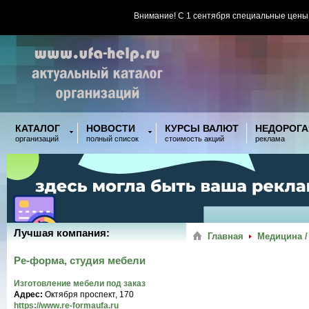
Внимание! С 1 сентября специальные цены
КАТАЛОГ
НОВОСТИ
КУРСЫ ВАЛЮТ
НЕДОРОГА
организаций
полный список
стоимость акций
реклама
Лучшая компания:
Главная
Медицина /
Ре-форма, студия мебели
Изготовление мебели под заказ
Адрес:
Октября проспект, 170
https://www.re-formaufa.ru