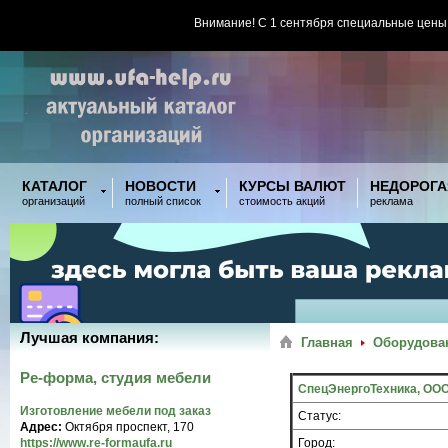
Внимание! С 1 сентября специальные цены
КАТАЛОГ
НОВОСТИ
КУРСЫ ВАЛЮТ
НЕДОРОГА
организаций
полный список
стоимость акций
реклама
Лучшая компания:
Главная
Оборудован
Ре-форма, студия мебели
СпецЭнергоТехника, ООО
Изготовление мебели под заказ
Статус:
Адрес:
Октября проспект, 170
https://www.re-formaufa.ru
Город: