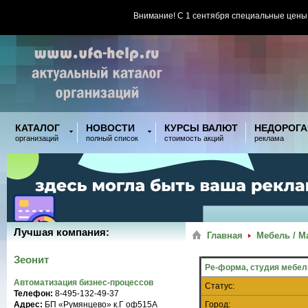
Внимание! С 1 сентября специальные цены
КАТАЛОГ
НОВОСТИ
КУРСЫ ВАЛЮТ
НЕДОРОГА
организаций
полный список
стоимость акций
реклама
Лучшая компания:
Главная
Мебель / М
Зеонит
Ре-форма, студия мебел
Автоматизация бизнес-процессов
Статус:
Телефон:
8-495-132-49-37
Адрес:
БП «Румянцево» к.Г оф515A
Город: