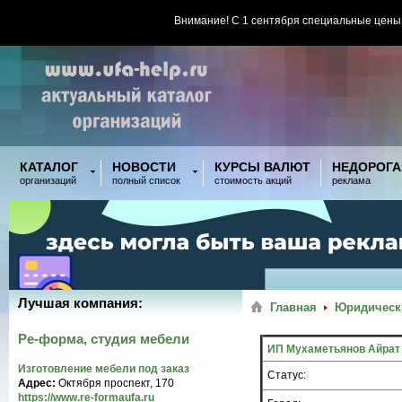
Внимание! С 1 сентября специальные цены
КАТАЛОГ
НОВОСТИ
КУРСЫ ВАЛЮТ
НЕДОРОГА
организаций
полный список
стоимость акций
реклама
Лучшая компания:
Главная
Юридически
Ре-форма, студия мебели
ИП Мухаметьянов Айрат
Изготовление мебели под заказ
Статус:
Адрес:
Октября проспект, 170
https://www.re-formaufa.ru