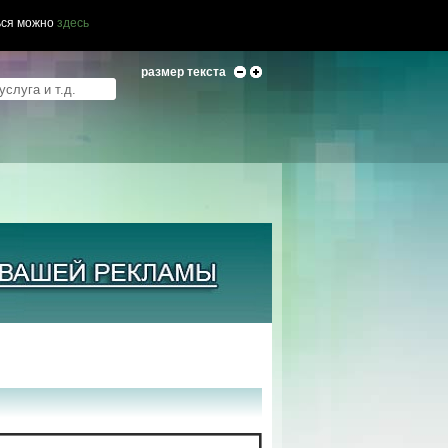
ься можно
здесь
размер текста