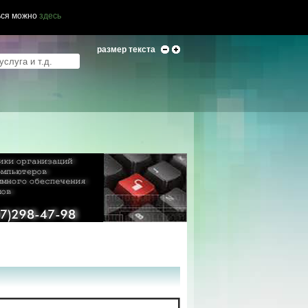
ься можно
здесь
размер текста