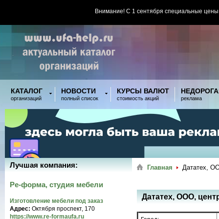
Внимание! С 1 сентября специальные цены
КАТАЛОГ
НОВОСТИ
КУРСЫ ВАЛЮТ
НЕДОРОГА
организаций
полный список
стоимость акций
реклама
Лучшая компания:
Главная
Дататех, О
Ре-форма, студия мебели
Дататех, ООО, цен
Изготовление мебели под заказ
Адрес:
Октября проспект, 170
https://www.re-formaufa.ru