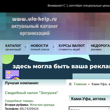
Внимание! С 1 сентября специальные цены
КАТАЛОГ
НОВОСТИ
КУРСЫ ВАЛЮТ
НЕДОРОГА
организаций
полный список
стоимость акций
реклама
Лучшая компания:
Главная
Ками-Уфа, а
Свадебный салон "Золушка"
Ками-Уфа, аптека
Свадебные товары
Вторая рубрика:
Женская одежда
Телефон:
89174209424