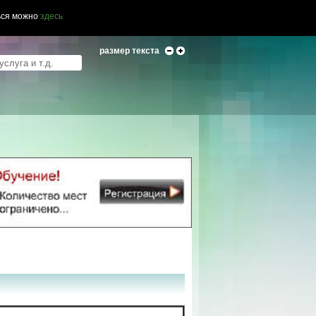
ься можно
здесь
размер текста