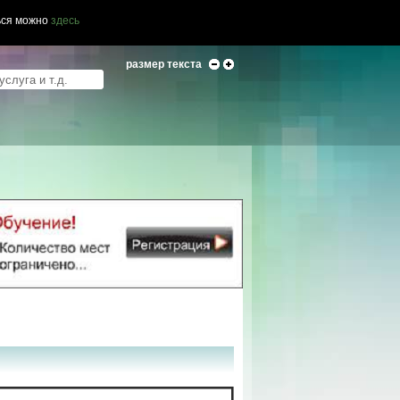
ься можно
здесь
размер текста