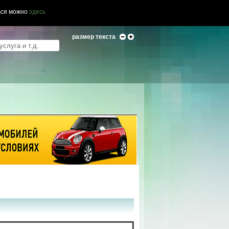
ься можно
здесь
размер текста