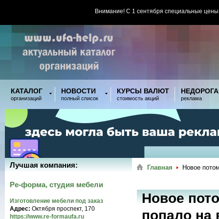
Внимание! С 1 сентября специальные цены
КАТАЛОГ
НОВОСТИ
КУРСЫ ВАЛЮТ
НЕДОРОГА
организаций
полный список
стоимость акций
реклама
Лучшая компания:
Главная
Новое потом
Ре-форма, студия мебели
Новое пото
Изготовление мебели под заказ
Адрес:
Октября проспект, 170
попало на 
https://www.re-formaufa.ru