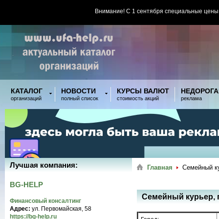
Внимание! С 1 сентября специальные цены
КАТАЛОГ
НОВОСТИ
КУРСЫ ВАЛЮТ
НЕДОРОГА
организаций
полный список
стоимость акций
реклама
Лучшая компания:
Главная
Семейный ку
BG-HELP
Семейный курьер, 
Финансовый консалтинг
Адрес:
ул. Первомайская, 58
https://bg-help.ru