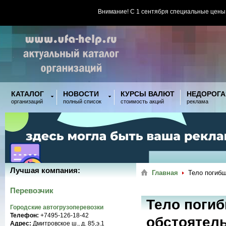
Внимание! С 1 сентября специальные цены
КАТАЛОГ
НОВОСТИ
КУРСЫ ВАЛЮТ
НЕДОРОГА
организаций
полный список
стоимость акций
реклама
Лучшая компания:
Главная
Тело погибш
Перевозчик
Тело погиб
Городские автогрузоперевозки
Телефон:
+7495-126-18-42
обстоятель
Адрес:
Дмитровское ш., д. 85,э.1