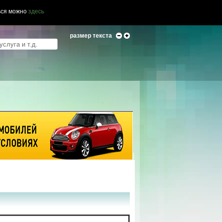
ься можно
здесь
размер текста