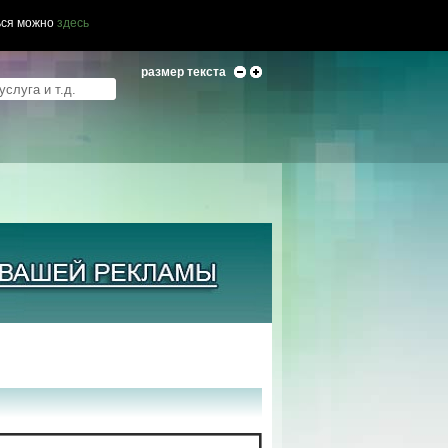
ься можно
здесь
размер текста