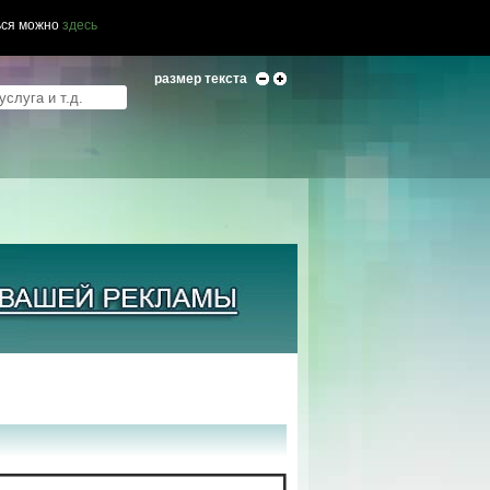
ься можно
здесь
размер текста