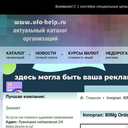
Внимание! С 1 сентября специальные цены
КАТАЛОГ
НОВОСТИ
КУРСЫ ВАЛЮТ
НЕДОРОГА
организаций
полный список
стоимость акций
реклама
Лучшая компания:
Главная
Innopran: 80
Зеонит
Innopran: 80Mg Orde
Услуги системного администрирования
Адрес:
Лужнецкая набережная 2/4
https://zeon-it.ru/