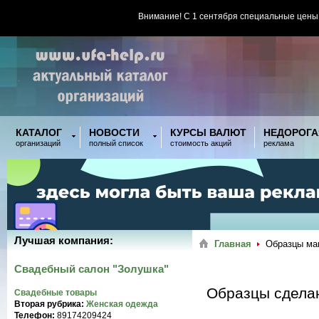
Внимание! С 1 сентября специальные цены
КАТАЛОГ
НОВОСТИ
КУРСЫ ВАЛЮТ
НЕДОРОГА
организаций
полный список
стоимость акций
реклама
Лучшая компания:
Главная
Образцы ма
Свадебный салон "Золушка"
Образцы сдела
Свадебные товары
Вторая рубрика:
Женская одежда
Телефон:
89174209424