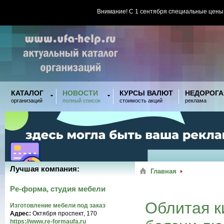
Внимание! С 1 сентября специальные цены
КАТАЛОГ
НОВОСТИ
КУРСЫ ВАЛЮТ
НЕДОРОГА
организаций
полный список
стоимость акций
реклама
Лучшая компания:
Главная
Ре-форма, студия мебели
Облитая к
Изготовление мебели под заказ
Адрес:
Октября проспект, 170
https://www.re-formaufa.ru