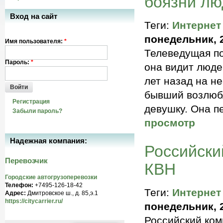
боязни лю
Вход на сайт
Теги:
Интернет
понедельник, 2
Имя пользователя:
*
Телеведущая по
Пароль:
*
она видит люде
лет назад на не
Войти
бывший возлюб
Регистрация
девушку. Она п
Забыли пароль?
просмотр
Надежная компания:
Российски
Перевозчик
КВН
Городские автогрузоперевозки
Телефон:
+7495-126-18-42
Теги:
Интернет
Адрес:
Дмитровское ш., д. 85,э.1
https://citycarrier.ru/
понедельник, 2
Российский ком