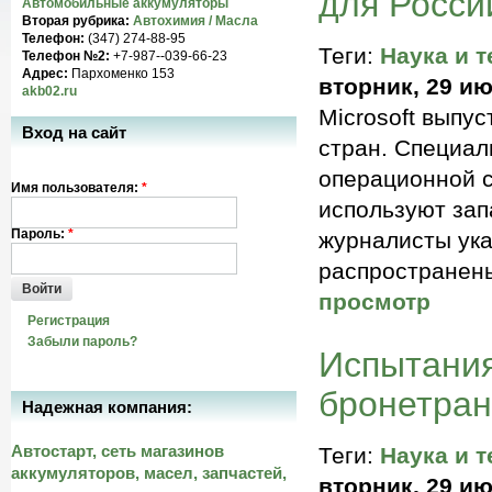
для Росси
Автомобильные аккумуляторы
Вторая рубрика:
Автохимия / Масла
Телефон:
(347) 274-88-95
Теги:
Наука и т
Телефон №2:
+7-987--039-66-23
Адрес:
Пархоменко 153
вторник, 29 ию
akb02.ru
Microsoft выпу
Вход на сайт
стран. Специал
операционной с
Имя пользователя:
*
используют зап
Пароль:
*
журналисты ука
распространен
Войти
просмотр
Регистрация
Забыли пароль?
Испытания
бронетран
Надежная компания:
Автостарт, сеть магазинов
Теги:
Наука и т
аккумуляторов, масел, запчастей,
вторник, 29 ию