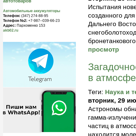
автотоваров
Испытания нове
Автомобильные аккумуляторы
созданного для
Телефон:
(347) 274-88-95
Телефон №2:
+7-987--039-66-23
Дальнего Восто
Адрес:
Пархоменко 153
akb02.ru
снегоболотоход
бронетанкового
просмотр
Загадочно
в атмосф
Теги:
Наука и т
вторник, 29 ию
Астрономы обна
гамма-излучен
частиц в атмос
находится моле