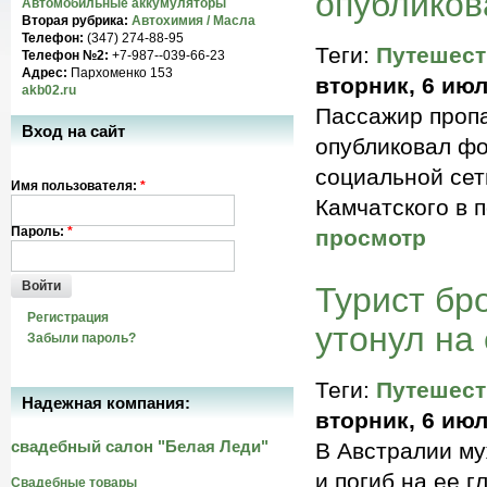
опубликов
Автомобильные аккумуляторы
Вторая рубрика:
Автохимия / Масла
Телефон:
(347) 274-88-95
Теги:
Путешест
Телефон №2:
+7-987--039-66-23
Адрес:
Пархоменко 153
вторник, 6 июл
akb02.ru
Пассажир пропа
Вход на сайт
опубликовал фо
социальной сет
Имя пользователя:
*
Камчатского в 
Пароль:
*
просмотр
Войти
Турист бр
Регистрация
утонул на 
Забыли пароль?
Теги:
Путешест
Надежная компания:
вторник, 6 июл
свадебный салон "Белая Леди"
В Австралии му
и погиб на ее 
Свадебные товары