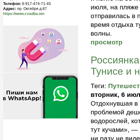
Телефон:
8-917-474-71-45
июля, на пляже
Адрес:
пр. Октября д.87
https://www.cvadba.net
отправилась в 
время отдыха т
волны.
просмотр
Россиянка
Тунисе и 
Теги:
Путешест
вторник, 6 июл
Отдохнувшая в 
проблемой деше
водорослей, ко
тут кучами», —
ни разу не вид