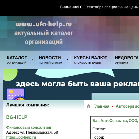
Внимание! С 1 сентября специальные цены
КАТАЛОГ
НОВОСТИ
КУРСЫ ВАЛЮТ
НЕДОРОГА
организаций
полный список
стоимость акций
реклама
Лучшая компания:
Главная
Автосервис
BG-HELP
БашАвтоОснастка, ООО, 
Финансовый консалтинг
Статус:
Адрес:
ул. Первомайская, 58
https://bg-help.ru
Город: