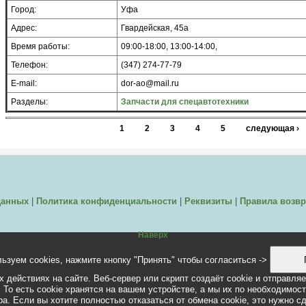
Город:
Уфа
Адрес:
Гвардейская, 45а
Время работы:
09:00-18:00, 13:00-14:00,
Телефон:
(347) 274-77-79
E-mail:
dor-ao@mail.ru
Разделы:
Запчасти для спецавтотехники
1
2
3
4
5
следующая ›
данных
|
Политика конфиденциальности
|
Реквизиты
|
Правила возвр
Наверх
ьзуем cookies, нажмите кнопку "Принять" чтобы согласиться ->
 действиях на сайте. Веб-сервер или скрипт создаёт cookie и отправля
 То есть cookie хранятся на вашем устройстве, а мы их по необходимос
а. Если вы хотите полностью отказаться от обмена cookie, это нужно с