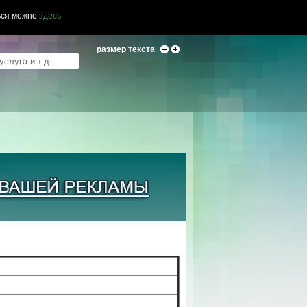
ься можно
здесь
размер текста