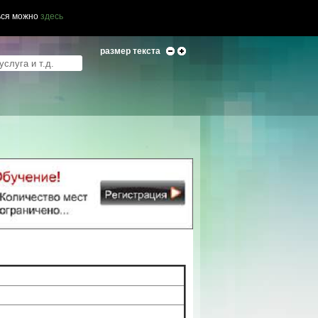
ься можно
здесь
размер текста