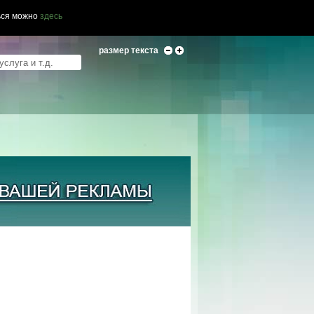
ься можно
здесь
размер текста