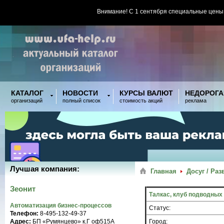
Внимание! С 1 сентября специальные цены
КАТАЛОГ
НОВОСТИ
КУРСЫ ВАЛЮТ
НЕДОРОГА
организаций
полный список
стоимость акций
реклама
Лучшая компания:
Главная
Досуг / Ра
Зеонит
Талкас, клуб подводных
Автоматизация бизнес-процессов
Статус:
Телефон:
8-495-132-49-37
Адрес:
БП «Румянцево» к.Г оф515A
Город: