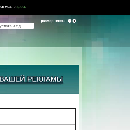
ься можно
здесь
размер текста