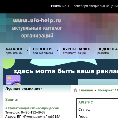
Внимание! С 1 сентября специальные цены
КАТАЛОГ
НОВОСТИ
КУРСЫ ВАЛЮТ
НЕДОРОГА
организаций
полный список
стоимость акций
реклама
Лучшая компания:
Главная
Интернет /
Зеонит
API 2ГИС
Автоматизация бизнес-процессов
Статус:
Телефон:
8-495-132-49-37
Адрес:
БП «Румянцево» к.Г оф515A
Город: