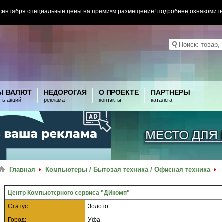
 сентября специальные цены на премиум размещение! подробнее ознакомит
Ы ВАЛЮТ
НЕДОРОГАЯ
О ПРОЕКТЕ
ПАРТНЕРЫ
ть акций
реклама
контакты
каталога
Главная
Компьютеры / Бытовая техника / Офисная техника
Центр Компьютерного сервиса "ДИкомп"
Статус:
Золото
Город:
Уфа