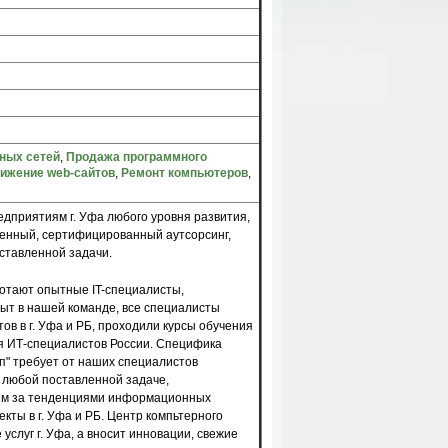
ных сетей
,
Продажа программного
вижение web-сайтов
,
Ремонт компьютеров
,
едприятиям г. Уфа любого уровня развития,
твенный, сертифицированный аутсорсинг,
ставленной задачи.
ботают опытные IT-специалисты,
т в нашей команде, все специалисты
ов в г. Уфа и РБ, проходили курсы обучения
я ИТ-специалистов России. Специфика
п
"
требует от наших специалистов
 любой поставленной задаче,
дим за тенденциями информационных
кты в г. Уфа и РБ. Центр компьтерного
услуг г. Уфа, а вносит инновации, свежие