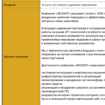
Разделы:
Услуги системного администрирования
Компания «ЗЕОНИТ» оказывает услуги с 2006 
внедрение наиболее передовых и эффективны
процессы своих заказчиков.
Благодаря надежным партнерам и сотрудника
работы на рынке ИТ-технологий и в области 
компания успешно развивается, реализуя как
применяемые мировыми лидерами в сфере про
и уникальные собственные разработки.
Мы с уверенностью смотрим в будущее и ясно
опираемся на четкое понимание стратегически
Краткое описание:
своих партнеров.
Деятельность компании «ЗЕОНИТ» охватывае
системная интеграция и комплексные решени
инфраструктур предприятий и организаций;
проектирование и внедрение систем информ. 
уровня защиты;
реализация и внедрение широкого ассортиме
производителей ПО;
разработка интернет-проектов и интранет-сет
быть и небольшой представительский сайт, и 