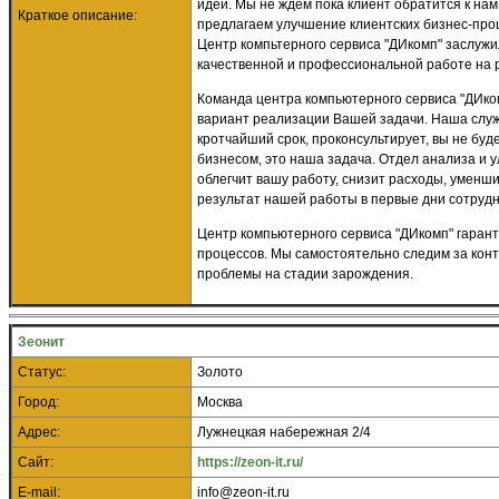
идеи. Мы не ждем пока клиент обратится к нам
Краткое описание:
предлагаем улучшение клиентских бизнес-проц
Центр компьтерного сервиса "ДИкомп" заслужил
качественной и профессиональной работе на р
Команда центра компьютерного сервиса "ДИко
вариант реализации Вашей задачи. Наша слу
кротчайший срок
, проконсультирует, вы не бу
бизнесом, это наша задача. Отдел анализа и
облегчит вашу работу, снизит расходы, уменши
результат нашей работы в первые дни сотрудн
Центр компьютерного сервиса "ДИкомп" гаран
процессов
. Мы самостоятельно следим за кон
проблемы на стадии зарождения.
Зеонит
Статус:
Золото
Город:
Москва
Адрес:
Лужнецкая набережная 2/4
Сайт:
https://zeon-it.ru/
E-mail:
info@zeon-it.ru