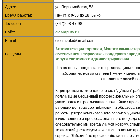
Адрес:
ул. Первомайская, 58
Время работы:
Пн-Пт: с 9-30 до 18, Выхо
Телефон:
(347)298-47-98
Сайт:
dicompufa.ru
E-mail:
dicompufa@gmail.com
Автоматизация торговли
,
Монтаж компьютер
Разделы:
обеспечения
,
Разработка / поддержка / прод
Услуги системного администрирования
Наша цель - предоставить организациям и пр
абсолютно новую ступень IT-услуг - качес
выполнение любой по
В центре компьютерного сервиса "ДИкомп" ра
получившие бесценный профессиональный опы
учавствовали в реализации сложнейших проект
в лучших центрах сертификация и образовани
работы центра компьютерного сервиса "ДИком
качественного и профессионального подхода к
следовательно мы всегда учимся новому, сле
технологий, реализуем качественно новые прое
сервиса "ДИкомп" не просто работает на рынке 