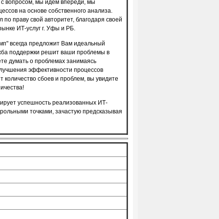
 с вопросом, мы идем впереди, мы
ессов на основе собственного анализа.
 по праву свой авторитет, благодаря своей
ынке ИТ-услуг г. Уфы и РБ.
мп" всегда предложит Вам идеальный
жба поддержки решит ваши проблемы в
дете думать о проблемах занимаясь
 улучшения эффективности процессов
т количество сбоев и проблем, вы увидите
ичества!
тирует успешность
реализованных
ИТ-
трольными точками, зачастую предсказывая