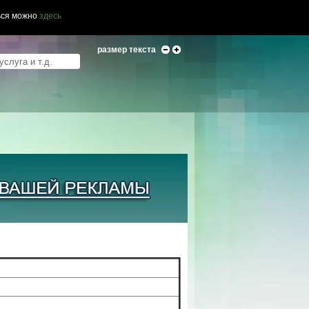
ься можно
здесь
размер текста