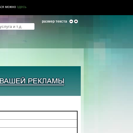
ься можно
здесь
размер текста