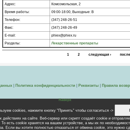
Адрес:
Комсомольская, 2
Время работы:
09:00-18:00, Выходные: В
Телефон:
(347) 248-26-51
Факс:
(347) 248-26-49
E-mail:
phiex@phiex.ru
Разделы:
Лекарственные препараты
1
2
следующая ›
после
данных
|
Политика конфиденциальности
|
Реквизиты
|
Правила возвр
Наверх
ьзуем cookies, нажмите кнопку "Принять" чтобы согласиться ->
 действиях на сайте. Веб-сервер или скрипт создаёт cookie и отправля
 То есть cookie хранятся на вашем устройстве, а мы их по необходимос
а. Если вы хотите полностью отказаться от обмена cookie, это нужно с