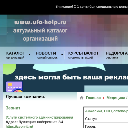
Внимание! С 1 сентября специальные цены
КАТАЛОГ
НОВОСТИ
КУРСЫ ВАЛЮТ
НЕДОРОГА
организаций
полный список
стоимость акций
реклама
Лучшая компания:
Главная
Медицина /
Зеонит
Анжелика, ООО, оптово-
Услуги системного администрирования
Статус:
Адрес:
Лужнецкая набережная 2/4
https://zeon-it.ru/
Город: