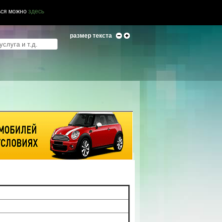
ься можно
здесь
размер текста