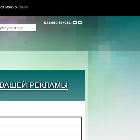
ься можно
здесь
размер текста