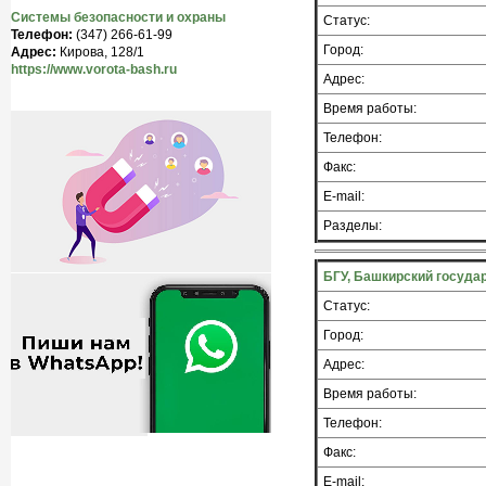
Системы безопасности и охраны
Статус:
Телефон:
(347) 266-61-99
Город:
Адрес:
Кирова, 128/1
https://www.vorota-bash.ru
Адрес:
Время работы:
Телефон:
Факс:
E-mail:
Разделы:
БГУ, Башкирский госуда
Статус:
Город:
Адрес:
Время работы:
Телефон:
Факс:
E-mail: