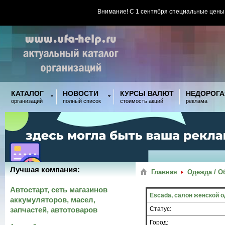
Внимание! С 1 сентября специальные цены
КАТАЛОГ
НОВОСТИ
КУРСЫ ВАЛЮТ
НЕДОРОГА
организаций
полный список
стоимость акций
реклама
Лучшая компания:
Главная
Одежда / О
Автостарт, сеть магазинов
Escada, салон женской 
аккумуляторов, масел,
запчастей, автотоваров
Статус:
Город: