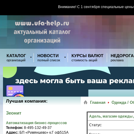
Внимание! С 1 сентября специальные цены
КАТАЛОГ
НОВОСТИ
КУРСЫ ВАЛЮТ
НЕДОРОГА
организаций
полный список
стоимость акций
реклама
Лучшая компания:
Главная
Одежда / О
Зеонит
Адель, магазин одежды
Автоматизация бизнес-процессов
Статус:
Телефон:
8-495-132-49-37
Адрес:
БП «Румянцево» к.Г оф515A