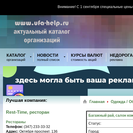
Внимание! С 1 сентября специальные цены
КАТАЛОГ
НОВОСТИ
КУРСЫ ВАЛЮТ
НЕДОРОГА
организаций
полный список
стоимость акций
реклама
Лучшая компания:
Главная
Одежда / О
Rest-Time, ресторан
Багажный рай, салон ко
Рестораны
Статус:
Телефон:
(347) 233-33-32
Адрес:
Октября проспект, 136
Город: