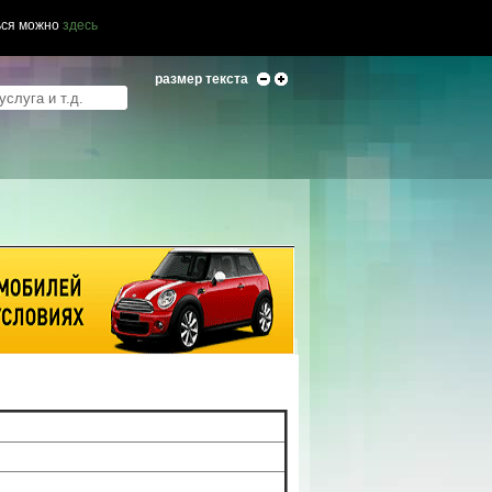
ься можно
здесь
размер текста