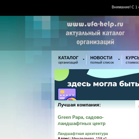
Внимание! С 1
КАТАЛОГ
НОВОСТИ
КУРС
организаций
полный список
стоимос
Лучшая компания:
Green Papa, садово-
ландшафтных центр
Ландшафтная архитектура
Адрес:
Менделеева, 158 к1