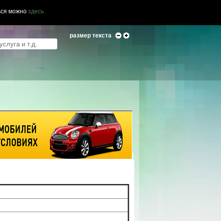
ься можно
здесь
размер текста