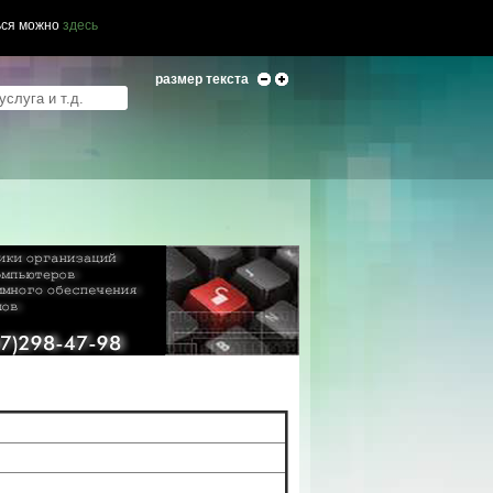
ься можно
здесь
размер текста