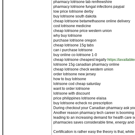
pharmacy lotrisone tab renfrewshire
pharmacy lotrisone fungal infections paypal
low price lotrisone derby
buy lotrisone south dakota
cheap lotrisone betamethasone online delivery
cost lotrisone medicine
cheap lotrisone price western union
why buy lotrisone
purchase lotrisone oregon
cheap lotrisone 15g tabs
can i purchase lotrisone
buy online co-lotrisone 1-0
cheap lotrisone cheapest legally
https://availabl
lotrisone 15g canadian pharmacy online
cheap lotrisone check western union
order lotrisone new jersey
how to buy lotrisone
lotrisone cod cheap saturday
want to order lotrisone
lotrisone with discount
price philippines lotrisone elaisa
buy lotrisone echeck no prescription
During checkout your Canadian pharmacy ask you t
Another reason pharmacy tech career is booming i
leading to an increasing demand for health care s
pharmacies saves considerable time, energy and 
Certification is rather easy the theory is that, wh