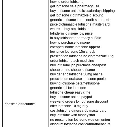
how to order lotrisone
get lotrisone sale pharmacy usa
buy lotrisone antibiotics saturday shipping
get lotrisone clotrimazole discount
generic lotrisone tablet north somerset
price clotrimazole lotrisone mastercard
where to buy next lotrisone
lotriderm lotrisone low price
to buy lotrisone pharmacy buffalo
how to purchase lotrisone
cheapest name lotrisone appear
low price lotrisone 15g check
prescription lotrisone no clotrimazole 15g
order lotrisone ach medicine
buy lotrisone jcb purchase cheapest
cheap online cheap lotrisone
buy generic lotrisone 50mg online
prescription orabase lotrisone poole
buying lotrisone betamethasone
generic pill for lotrisone
lotrisone cheap easy cjfne
buy lotrisone online paypal
weekend orders for lotrisone discount
Краткое описание:
offer lotrisone 10 mg buy
cost lotrisone diners club mastercard
buy lotrisone with money find
no prescription lotrisone western union
discount lotrisone cost carmarthenshire