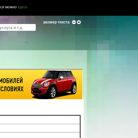
ься можно
здесь
размер текста