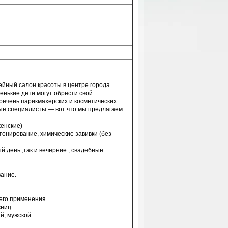
йный салон красоты в центре города
ленькие дети могут обрести свой
речень парикмахерских и косметических
ые специалисты — вот что мы предлагаем
женские)
тонирование, химические завивки (без
дый день ,так и вечерние , свадебные
вание.
него применения
сниц
ий, мужской