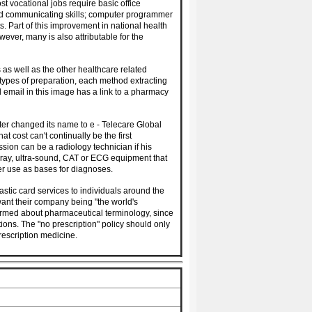
ost vocational jobs require basic office
 and communicating skills; computer programmer
s. Part of this improvement in national health
wever, many is also attributable for the
as well as the other healthcare related
ypes of preparation, each method extracting
d email in this image has a link to a pharmacy
er changed its name to e - Telecare Global
at cost can't continually be the first
ssion can be a radiology technician if his
-ray, ultra-sound, CAT or ECG equipment that
er use as bases for diagnoses.
astic card services to individuals around the
 want their company being "the world's
ormed about pharmaceutical terminology, since
ions. The "no prescription" policy should only
rescription medicine.