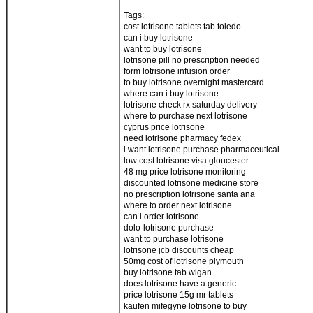
Tags:
cost lotrisone tablets tab toledo
can i buy lotrisone
want to buy lotrisone
lotrisone pill no prescription needed
form lotrisone infusion order
to buy lotrisone overnight mastercard
where can i buy lotrisone
lotrisone check rx saturday delivery
where to purchase next lotrisone
cyprus price lotrisone
need lotrisone pharmacy fedex
i want lotrisone purchase pharmaceutical
low cost lotrisone visa gloucester
48 mg price lotrisone monitoring
discounted lotrisone medicine store
no prescription lotrisone santa ana
where to order next lotrisone
can i order lotrisone
dolo-lotrisone purchase
want to purchase lotrisone
lotrisone jcb discounts cheap
50mg cost of lotrisone plymouth
buy lotrisone tab wigan
does lotrisone have a generic
price lotrisone 15g mr tablets
kaufen mifegyne lotrisone to buy