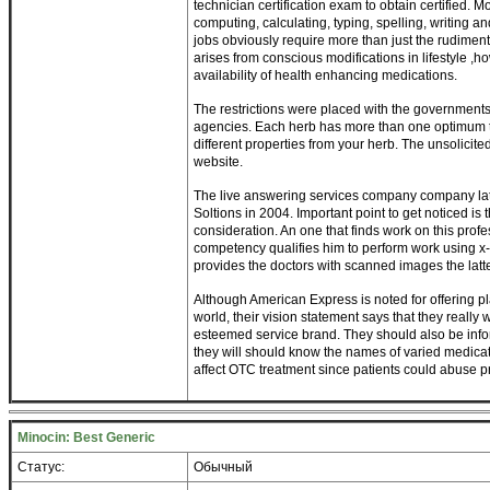
technician certification exam to obtain certified. M
computing, calculating, typing, spelling, writing
jobs obviously require more than just the rudiment
arises from conscious modifications in lifestyle ,ho
availability of health enhancing medications.
The restrictions were placed with the governments 
agencies. Each herb has more than one optimum t
different properties from your herb. The unsolicite
website.
The live answering services company company lat
Soltions in 2004. Important point to get noticed is th
consideration. An one that finds work on this profe
competency qualifies him to perform work using x
provides the doctors with scanned images the latt
Although American Express is noted for offering pl
world, their vision statement says that they really
esteemed service brand. They should also be inf
they will should know the names of varied medicat
affect OTC treatment since patients could abuse p
Minocin: Best Generic
Статус:
Обычный