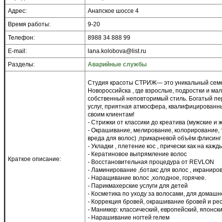
Адрес:
Анапское шоссе 4
Время работы:
9-20
Телефон:
8988 34 888 99
E-mail:
lana.kolobova@list.ru
Разделы:
Аварийные службы
Студия красоты СТРИЖ— это уникальный семе
Новороссийска , где взрослые, подростки и ма
собственный неповторимый стиль. Богатый пе
услуг, приятная атмосфера, квалифицированн
своим клиентам!
- Стрижки от классики до креатива (мужские и 
- Окрашивание, мелирование, колорирование, 
вреда для волос) ,прикарневой объём флисинг
- Укладки , плетение кос , прически как на каж
- Кератиновое выпрямление волос
Краткое описание:
- Восстановительная процедура от REVLON
- Ламинирование ,ботакс для волос , икраниро
- Наращивание волос ,холодное, горячее.
- Парикмахерские услуги для детей
- Косметика по уходу за волосами, для домаш
- Коррекция бровей, окрашивание бровей и ре
- Маникюр: классический, европейский, японск
- Нарашивание ногтей гелем