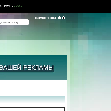
ься можно
здесь
размер текста