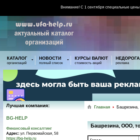
Внимание! С 1 сентября специальные цены
КАТАЛОГ
НОВОСТИ
КУРСЫ ВАЛЮТ
НЕДОРОГА
организаций
полный список
стоимость акций
реклама
Лучшая компания:
Главная
Башрезина,
BG-HELP
Башрезина, ООО, т
Финансовый консалтинг
Адрес:
ул. Первомайская, 58
https://bg-help.ru