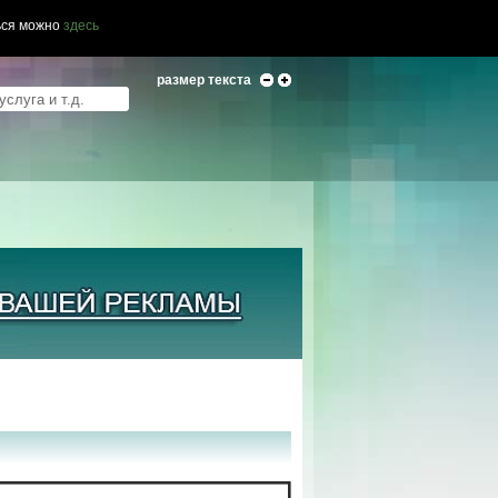
ься можно
здесь
размер текста