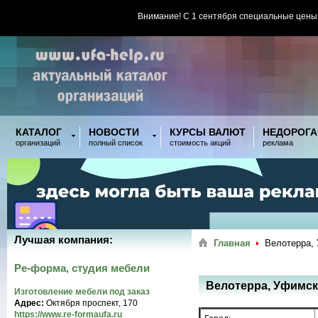
Внимание! С 1 сентября специальные цены
КАТАЛОГ
НОВОСТИ
КУРСЫ ВАЛЮТ
НЕДОРОГА
организаций
полный список
стоимость акций
реклама
Лучшая компания:
Главная
Велотерра,
Ре-форма, студия мебели
Велотерра, Уфимс
Изготовление мебели под заказ
Адрес:
Октября проспект, 170
https://www.re-formaufa.ru