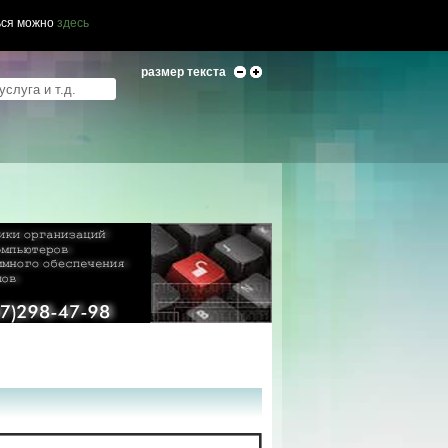
ься можно
здесь
размер текста