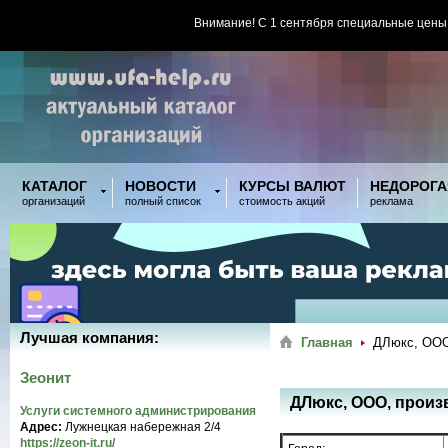
Внимание! С 1 сентября специальные цены
КАТАЛОГ
НОВОСТИ
КУРСЫ ВАЛЮТ
НЕДОРОГА
организаций
полный список
стоимость акций
реклама
Лучшая компания:
Главная
ДЛюкс, ООО
Зеонит
ДЛюкс, ООО, произ
Услуги системного администрирования
Адрес:
Лужнецкая набережная 2/4
https://zeon-it.ru/