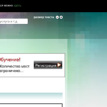
ься можно
здесь
размер текста